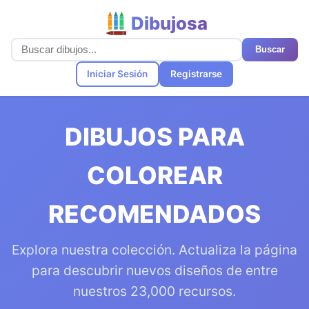
Dibujosa
Buscar
Iniciar Sesión
Registrarse
DIBUJOS PARA
COLOREAR
RECOMENDADOS
Explora nuestra colección. Actualiza la página
para descubrir nuevos diseños de entre
nuestros 23,000 recursos.