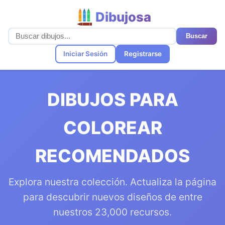
Dibujosa
Buscar
Iniciar Sesión
Registrarse
DIBUJOS PARA
COLOREAR
RECOMENDADOS
Explora nuestra colección. Actualiza la página
para descubrir nuevos diseños de entre
nuestros 23,000 recursos.