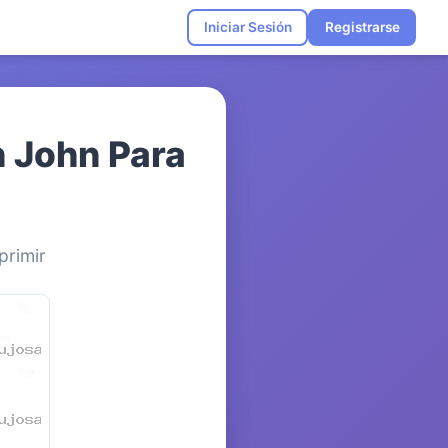
Iniciar Sesión
Registrarse
n John Para
primir