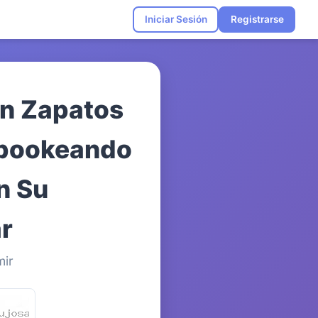
Iniciar Sesión
Registrarse
in Zapatos
ebookeando
n Su
r
mir