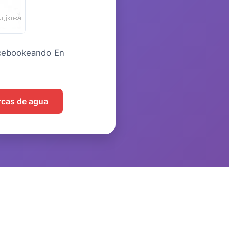
acebookeando En
arcas de agua