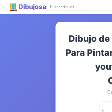
Dibujosa
Dibujo de
Para Pint
you
Ca