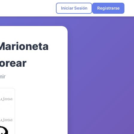
Iniciar Sesión
Registrarse
Marioneta
lorear
mir