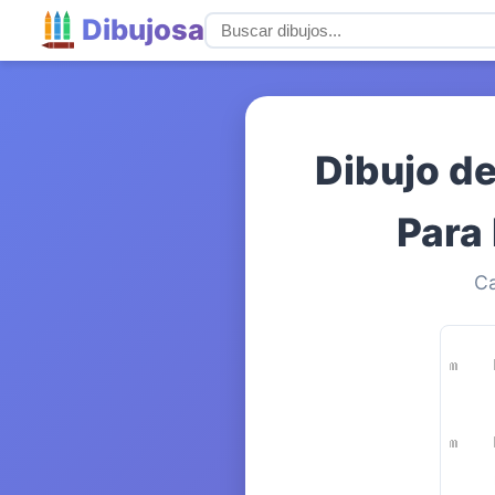
Dibujosa
Dibujo d
Para 
Ca