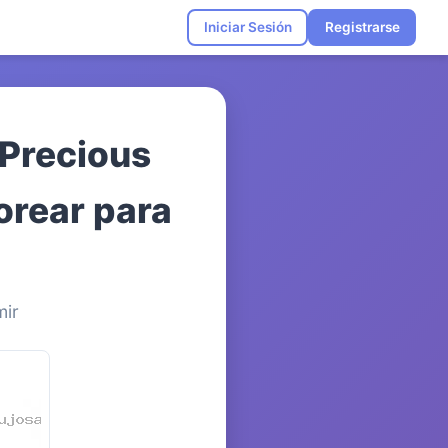
Iniciar Sesión
Registrarse
 Precious
orear para
mir