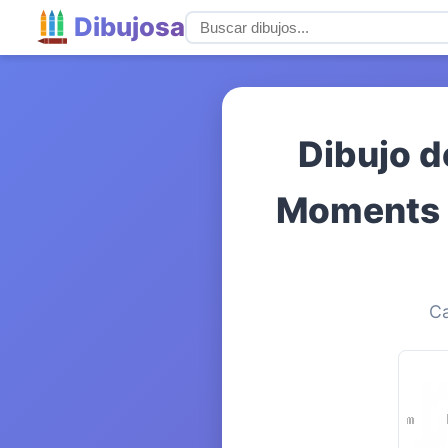
Dibujosa
Dibujo d
Moments C
Ca