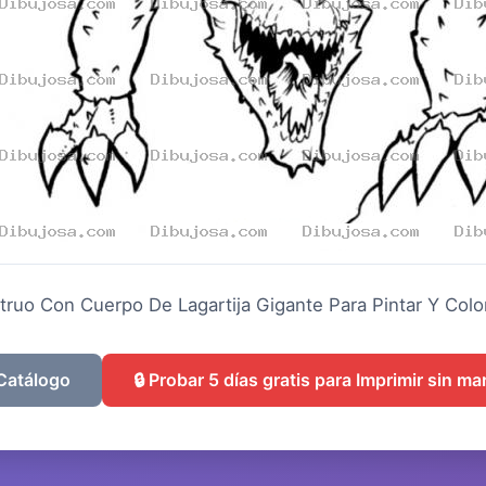
ruo Con Cuerpo De Lagartija Gigante Para Pintar Y Colo
 Catálogo
🔒 Probar 5 días gratis para Imprimir sin m