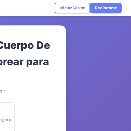
Iniciar Sesión
Registrarse
 Cuerpo De
orear para
mir