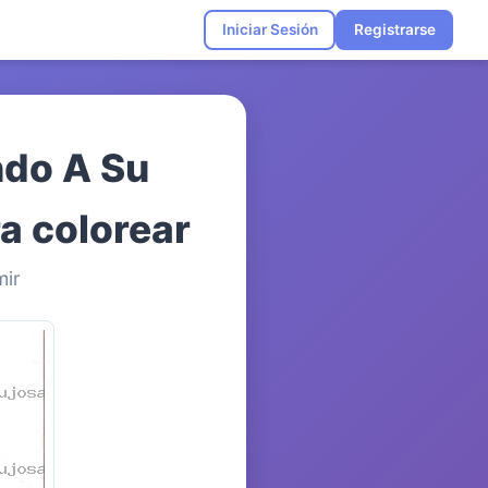
Iniciar Sesión
Registrarse
ndo A Su
a colorear
mir