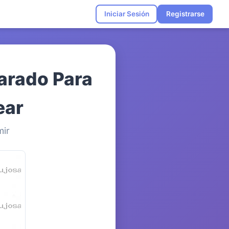
Iniciar Sesión
Registrarse
Parado Para
ear
mir