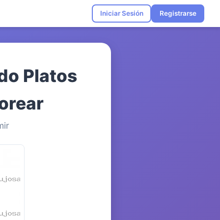
Iniciar Sesión
Registrarse
do Platos
lorear
mir