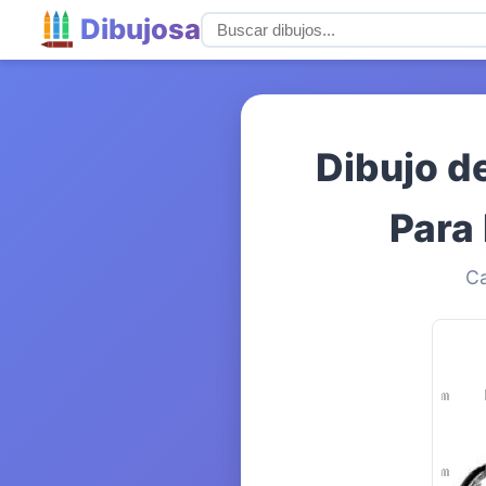
Dibujosa
Dibujo d
Para 
Ca