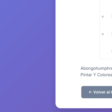
Abongohumphre
Pintar Y Color
← Volver al