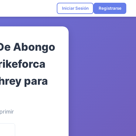
Iniciar Sesión
Registrarse
 De Abongo
ikeforca
hrey para
primir