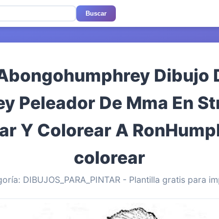
Buscar
 Abongohumphrey Dibujo
y Peleador De Mma En Str
tar Y Colorear A RonHump
colorear
oría: DIBUJOS_PARA_PINTAR - Plantilla gratis para im