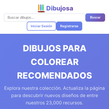
Dibujosa
Buscar
Iniciar Sesión
Registrarse
DIBUJOS PARA
COLOREAR
RECOMENDADOS
Explora nuestra colección. Actualiza la página
para descubrir nuevos diseños de entre
nuestros 23,000 recursos.