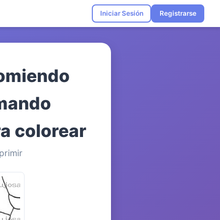
Iniciar Sesión
Registrarse
Comiendo
omando
a colorear
primir