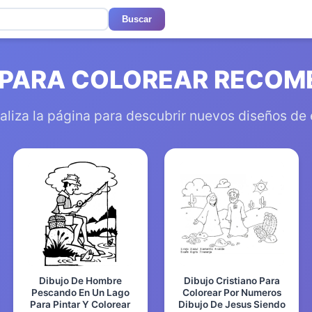
Buscar
 PARA COLOREAR RECO
aliza la página para descubrir nuevos diseños de
Dibujo De Hombre
Dibujo Cristiano Para
Pescando En Un Lago
Colorear Por Numeros
Para Pintar Y Colorear
Dibujo De Jesus Siendo