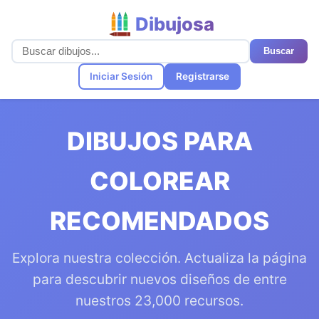
Dibujosa
Buscar
Iniciar Sesión
Registrarse
DIBUJOS PARA
COLOREAR
RECOMENDADOS
Explora nuestra colección. Actualiza la página
para descubrir nuevos diseños de entre
nuestros 23,000 recursos.