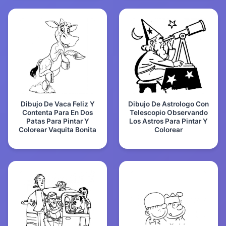
Dibujo De Vaca Feliz Y
Dibujo De Astrologo Con
Contenta Para En Dos
Telescopio Observando
Patas Para Pintar Y
Los Astros Para Pintar Y
Colorear Vaquita Bonita
Colorear