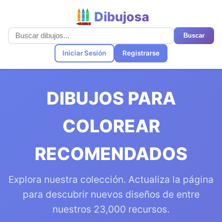
Dibujosa
Buscar
Iniciar Sesión
Registrarse
DIBUJOS PARA
COLOREAR
RECOMENDADOS
Explora nuestra colección. Actualiza la página
para descubrir nuevos diseños de entre
nuestros 23,000 recursos.