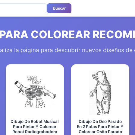
Buscar
 PARA COLOREAR RECO
aliza la página para descubrir nuevos diseños de
Dibujo De Robot Musical
Dibujo De Oso Parado
Para Pintar Y Colorear
En 2 Patas Para Pintar Y
Robot Radiograbadora
Colorear Osito Parado