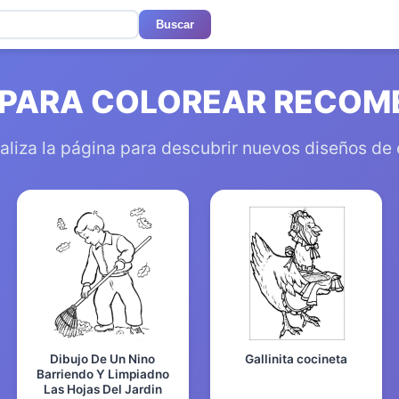
Buscar
 PARA COLOREAR RECO
aliza la página para descubrir nuevos diseños de
Dibujo De Un Nino
Gallinita cocineta
Barriendo Y Limpiadno
Las Hojas Del Jardin