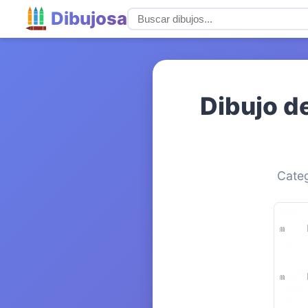
Dibujosa
Dibujo d
Categ