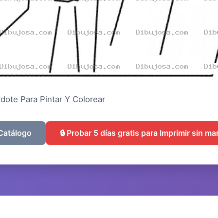
dote Para Pintar Y Colorear
 Catálogo
🔒 Probar 5 días gratis para Imprimir sin m