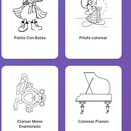
Patito Con Botas
Pitufo colorear
Clorear Mono
Colorear Pianon
Enamorado