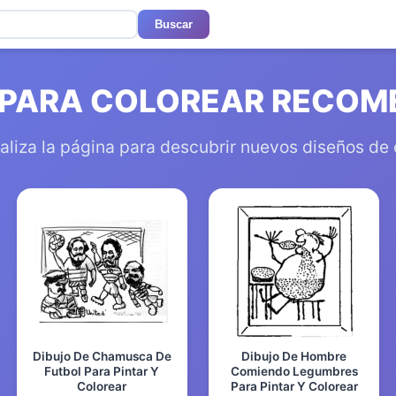
Buscar
 PARA COLOREAR RECO
aliza la página para descubrir nuevos diseños de
Dibujo De Chamusca De
Dibujo De Hombre
Futbol Para Pintar Y
Comiendo Legumbres
Colorear
Para Pintar Y Colorear