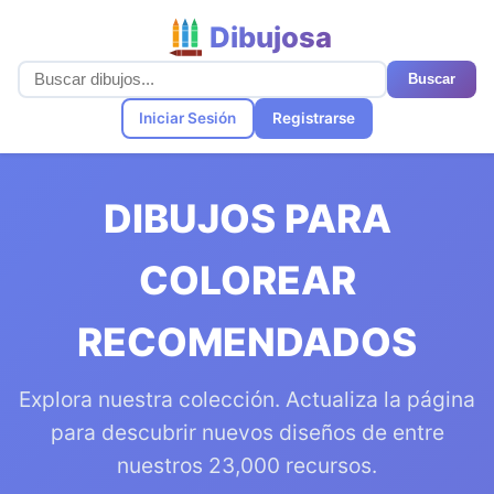
Dibujosa
Buscar
Iniciar Sesión
Registrarse
DIBUJOS PARA
COLOREAR
RECOMENDADOS
Explora nuestra colección. Actualiza la página
para descubrir nuevos diseños de entre
nuestros 23,000 recursos.